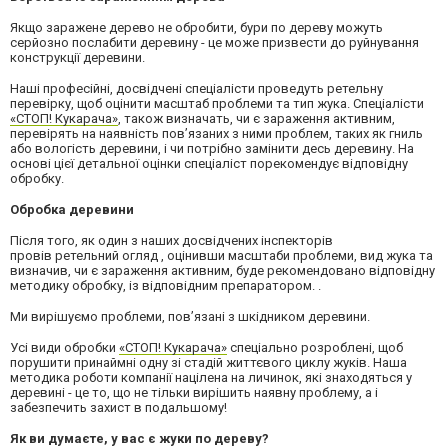
Якщо заражене дерево не обробити, бури по дереву можуть
серйозно послабити деревину - це може призвести до руйнування
конструкції деревини.
Наші професійні, досвідчені спеціалісти проведуть ретельну
перевірку, щоб оцінити масштаб проблеми та тип жука. Спеціалісти
«СТОП! Кукарача»
, також визначать, чи є зараження активним,
перевірять на наявність пов’язаних з ними проблем, таких як гниль
або вологість деревини, і чи потрібно замінити десь деревину. На
основі цієї детальної оцінки спеціаліст порекомендує відповідну
обробку.
Обробка деревини
Після того, як один з наших досвідчених інспекторів
провів
ретельний
огляд
, оцінивши масштаби проблеми, вид жука та
визначив, чи є зараження активним, буде рекомендовано відповідну
методику обробку, із відповідним препаратором. .
Ми вирішуємо проблеми, пов’язані з шкідником деревини.
Усі види обробки
«СТОП! Кукарача»
спеціально розроблені, щоб
порушити принаймні одну зі стадій життєвого циклу жуків. Наша
методика роботи компанії націлена на личинок, які знаходяться у
деревині - це то, що не тільки вирішить наявну проблему, а і
забезпечить захист в подальшому!
Як ви думаєте, у вас є жуки по дереву?