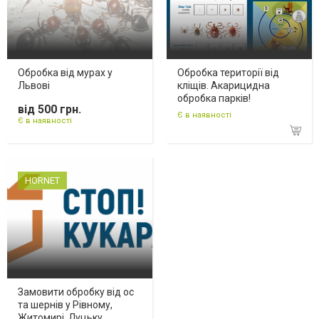
Обробка від мурах у
Обробка території від
Львові
кліщів. Акарицидна
обробка парків!
від 500 грн.
Є в наявності
Є в наявності
HORNET
Замовити обробку від ос
та шернів у Рівному,
Житомирі, Луцьку