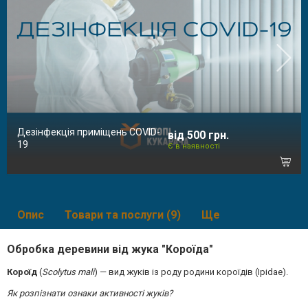
Дезінфекція приміщень COVID-
від 500 грн.
19
Є в наявності
Опис
Товари та послуги (9)
Ще
Обробка деревини від жука "Короїда"
Короїд
(
Scolytus mali
) — вид жуків із роду родини короїдів (Ipidae).
Як розпізнати ознаки активності жуків?