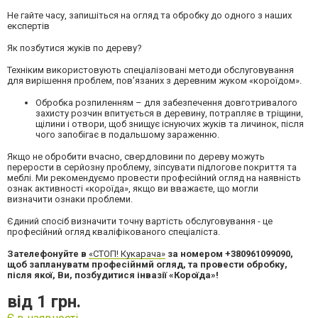
Не гайте часу, запишіться на огляд та обробку до одного з наших
експертів
Як позбутися жуків по дереву?
Техніким використовують спеціалізовані методи обслуговування
для вирішення проблем, пов’язаних з деревним жуком «короїдом».
Обробка розпиленням – для забезпечення довготривалого
захисту розчин впитується в деревину, потрапляє в тріщини,
щілини і отвори, щоб знищує існуючих жуків та личинок, після
чого запобігає в подальшому зараженню.
Якщо не обробити вчасно, свердловини по дереву можуть
перерости в серйозну проблему, зіпсувати підлогове покриття та
меблі. Ми рекомендуємо провести професійний огляд на наявність
ознак активності «короїда», якщо ви вважаєте, що могли
визначити ознаки проблеми.
Єдиний спосіб визначити точну вартість обслуговування - це
професійний огляд кваліфікованого спеціаліста.
Зателефонуйте в
«СТОП! Кукарача»
за номером +380961099090,
щоб заплануватм професійнмй огляд, та провести обробку,
після якої, Ви, позбудитися інвазії «Короїда»!
від 1 грн.