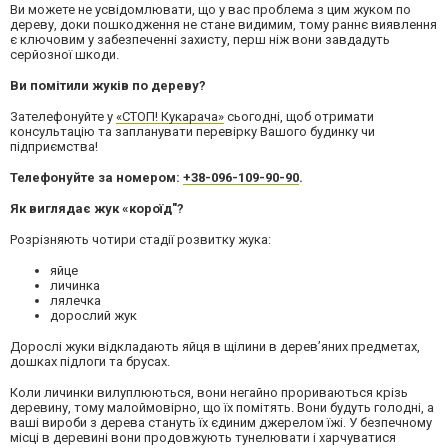
Ви можете не усвідомлювати, що у вас проблема з цим жуком по
дереву, доки пошкодження не стане видимим, тому раннє виявлення
є ключовим у забезпеченні захисту, перш ніж вони завдадуть
серйозної шкоди.
Ви помітили жуків по дереву?
Зателефонуйте у
«СТОП! Кукарача»
сьогодні, щоб отримати
консультацію та запланувати перевірку Вашого будинку чи
підприємства!
Телефонуйте за номером:
+38-096-109-90-90
.
Як виглядає жук «короїд"?
Розрізняють чотири стадії розвитку жука:
яйце
личинка
лялечка
дорослий жук
Дорослі жуки відкладають яйця в щілини в дерев’яних предметах,
дошках підлоги та брусах.
Коли личинки вилуплюються, вони негайно прориваються крізь
деревину, тому малоймовірно, що їх помітять. Вони будуть голодні, а
ваші вироби з дерева стануть їх єдиним джерелом їжі. У безпечному
місці в деревині вони продовжують тунелювати і харчуватися