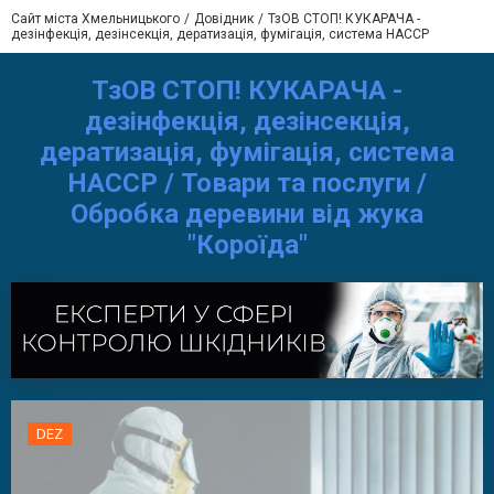
Сайт міста Хмельницького
Довідник
ТзОВ СТОП! КУКАРАЧА -
дезінфекція, дезінсекція, дератизація, фумігація, система HACCP
ТзОВ СТОП! КУКАРАЧА -
дезінфекція, дезінсекція,
дератизація, фумігація, система
HACCP / Товари та послуги /
Обробка деревини від жука
"Короїда"
DEZ