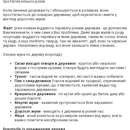
протягом кількох років.
Коли личинки дозрівають і збільшуються в розмірах, вони
простягаються до поверхні деревини, щоб окуклитися і вийти у
вигляді дорослих жуків.
Факт:
різні комахи віддають перевагу різним деревам - це допоможе
Вам визначити, з чим саме у Вас проблема. Деякі види жуків із роду
«короїдів» віддають перевагу м’яким деревам, таким як сосна, ялина
та кедр, а інші люблять тверді, такі як евкаліпт, дуб, ясен та червоне
дерево. Незалежно від виду, всі вони залишать певні ознакиє…
Ознаки жука по дереву (короїда):
Свіжі вихідні отвори в деревині
- круглої або овальної
форми з гострими краями, отвори будуть виглядати чистими і
свіжими.
Тунелі
- також відомі як «галереї», які часто важко побачити.
Пил з свердловини
(також відомий як тріщина), спричинений
дорослими жуками, що з’являються, зазвичай видно під
зараженою деревиною.
Кришиться деревина
- по кутах або краях до балок даху або
дошки підлоги.
Мертві жуки
- зазвичай зустрічаються біля зараженої
деревини.
Дорослі жуки
- виходять з деревини в різний час.
Яйця
- вони різняться за розміром залежно від жука, але їх
важко помітити неозброєним оком.
Боротьба із зараженням дерева