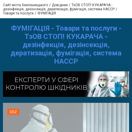
Сайт міста Хмельницького
Довідник
ТзОВ СТОП! КУКАРАЧА -
дезінфекція, дезінсекція, дератизація, фумігація, система HACCP
Товари та послуги
ФУМІГАЦІЯ
ФУМІГАЦІЯ - Товари та послуги -
ТзОВ СТОП! КУКАРАЧА -
дезінфекція, дезінсекція,
дератизація, фумігація, система
HACCP
DEZ