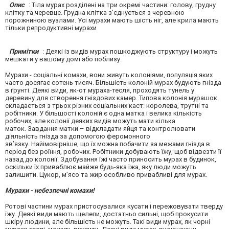
Опис
: Тіла мурах розділені на три окремі частини: голову, грудну
клітку та черевце. Грудна клітка з’єднується з черевною
порожниною вузлами. Усі мурахи мають шість ніг, але крила мають
тільки репродуктивні мурахи
Примітки
: Деякі із видів мурах пошкоджують структуру і можуть
мешкати у вашому домі або поблизу.
Мурахи - соціальні комахи, вони живуть колоніями, популяція яких
часто досягає сотень тисяч. Більшість колоній мурах будують гнізда
в ґрунті. Деякі види, як-от мураха-тесля, проходять тунель у
деревину для створення гніздових камер. Типова колонія мурашок
складається з трьох різних соціальних каст: королева, трутні та
робітники. У більшості колоній є одна матка і велика кількість
робочих, але колонії деяких видів можуть мати кілька
маток. Завдання матки – відкладати яйця та контролювати
діяльність гнізда за допомогою феромонного
зв’язку. Найімовірніше, що їх можна побачити за межами гнізда в
період без роїння, робочих. Робітники добувають їжу, щоб відвезти її
назад до колонії. Здобування їжі часто приносить мурах в будинок,
оскільки їх приваблює майже будь-яка їжа, яку люди можуть
залишити. Цукор, м’ясо та жир особливо привабливі для мурах.
Мурахи - небезпечні комахи!
Ротові частини мурах пристосувалися кусати і пережовувати тверду
їжу. Деякі види мають щелепи, достатньо сильні, щоб прокусити
шкіру людини, але більшість не можуть. Такі види мурах, як чорні