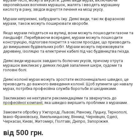
мурахи-теслі, можуть вкусити. Деякі види мурах, включаючи
європейських вогняних мурашок, жалять і вводять мурашину
кислоту в рану, звідси відчуття печіння на місці укусу.
Мурахи неприємні, забруднить їжу. Деякі види, такі як фараонові
мурахи, також можуть поширювати хвороби.
Якщо мурахи гніздяться на вулиці, вони можуть пошкодити газони та
ландшафт. Перебуваючи всередині, мурахи можуть пошкодити
конструкцію, підлогове покриття з часом просідає, що призводить
до вимушених будівельних робіт. Мурахи можуть пережовувати
деревину, ізоляцію та електричні кабелі під час будівництва гнізда.
Деякі види мурашок завдають болючих укусів, причому отрута
мурашок викликає у деяких людей запалення шкіри, судоми та
головні болі.
Деякі колонії мурах можуть зростати експоненціально швидко, це
призводить до важчого виведення колонії. Щоб зупинити цю навалу
мурах, потрібна професійна служба боротьби зі шкідниками.
Закликаємо не нехтувати рекомендаціями та звернутись до
професійної компанії
, яка швидко вирішить проблеми з мурахами.
Замовити обробку у Ужгороді, Львові, Рівному, Луцьку, Тернополі,
Івано-Франківську, Хмельницькому, Вінниці, Чернівцях, Одесі,
Черкасах, Києві, Житомирі, Полтаві, Дніпро, Запоріжжя.
від 500 грн.