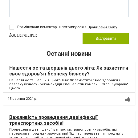
Розміщуючи коментар, я погоджуюся з
Правилами сайту
Авторизуватись
Відправити
Останні новини
Нашестя ос та шершнів цього літа: Як захистити
своє здоров’я і безпеку бізнесу?
Нашестя ос та шершнів цього літа: Як захистити своє здоров’я і
безпеку бізнесу - рекомандіції спеціалістів компанії "Стоп! Кукарача"
Цього...
15 серпня 2024 р.
Важливість проведення дезінфекції
транспортних засобів!
Проведення дезінфекції вантажних транспортних засобів, які
перевозять продукти харчування! Під час перевезення продуктів
харчування, особливо на великі відстані, однією з...