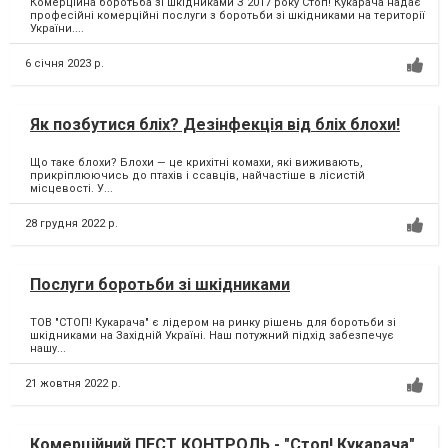
Комерційна боротьба зі шкідниками З 2017 року Стоп! Кукарача надає
професійні комерційні послуги з боротьби зі шкідниками на території
України....
6 січня 2023 р.
Як позбутися бліх? Дезінфекція від бліх блохи!
Що таке блохи? Блохи — це крихітні комахи, які виживають,
прикріплюючись до птахів і ссавців, найчастіше в лісистій
місцевості. У...
28 грудня 2022 р.
Послуги боротьби зі шкідниками
ТОВ "СТОП! Кукарача" є лідером на ринку рішень для боротьби зі
шкідниками на Західній Україні. Наш потужний підхід забезпечує
нашу...
21 жовтня 2022 р.
Комерційний ПЕСТ КОНТРОЛЬ - "Стоп! Кукарача"