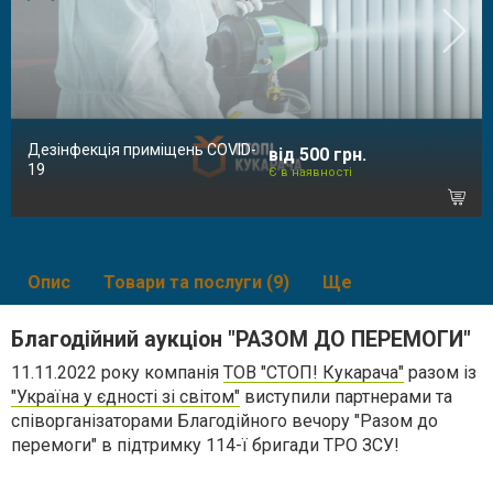
Дезінфекція приміщень COVID-
від 500 грн.
19
Є в наявності
Опис
Товари та послуги (9)
Ще
Благодійний аукціон "РАЗОМ ДО ПЕРЕМОГИ"
11.11.2022 року компанія
ТОВ "СТОП! Кукарача"
разом із
"Україна у єдності зі світом"
виступили партнерами та
співорганізаторами Благодійного вечору "Разом до
перемоги" в підтримку 114-ї бригади ТРО ЗСУ!