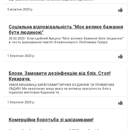
5 жовтня 2023 р.
Соціальна відповідальність "Моє велике бажання
бути людиною"
26.02.2023 - Благодійний Аукціон "Моє велике бажання бути людиною"
в честь вшанування пам'яті Блаженнішого Любомира Гузара.
1 березня 2023 р.
Блохи. Замовити дезінфекцію від бліх. Стоп!
Кукарача.
УВАГА МЕШКАНЦІ БАГАТОКВАРТИРНИХ БУДИНКІВ ТА ПРИВАТНИХ
САДИБ! Ми звертаємо вашу увагу на активну присутність бліх у
підвалах житлових будинків та...
1 березня 2023 р.
Комерційна боротьба зі шкідниками!