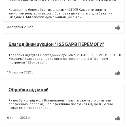
Комерційна боротьба зі шкідниками «СТОП! Кукарача» здатна
захистити репутацію вашого бренду та діяльність від небажаних
шкідників. Ми забезпечуємо найвищий рівень...
30 серпня 2022 р.
Благодійний аукціон "125 БАРВ ПЕРЕМОГИ"
17 серпня відбувся Благодійний аукціон "125 БАРВ ПЕРЕМОГИ". "СТОП!
Кукарача" була серед числа організаторів спільно з "Центром
підтримки 125 окремої...
15 серпня 2022 р.
Обробка від молі!
Як позбутися від молі Встановлена інвазія може часто вимагати
професійної обробки, щоб ефективно позбутися від молі. Багато
наших клієнтів боролись...
6 липня 2022 р.