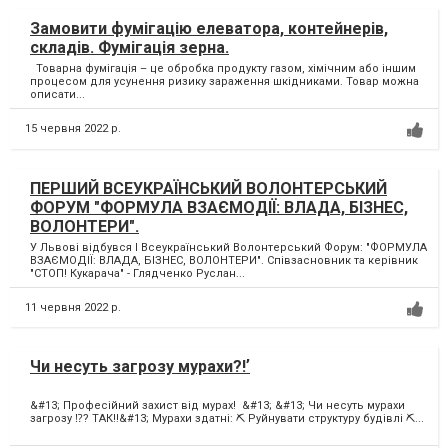
Замовити фумігацію елеватора, контейнерів,
складів. Фумігація зерна.
Товарна фумігація – це обробка продукту газом, хімічним або іншим
процесом для усунення ризику зараження шкідниками. Товар можна
описати...
15 червня 2022 р.
ПЕРШИЙ ВСЕУКРАЇНСЬКИЙ ВОЛОНТЕРСЬКИЙ
ФОРУМ "ФОРМУЛА ВЗАЄМОДІЇ: ВЛАДА, БІЗНЕС,
ВОЛОНТЕРИ".
У Львові відбувся І Всеукраїнський Волонтерський Форум: "ФОРМУЛА
ВЗАЄМОДІЇ: ВЛАДА, БІЗНЕС, ВОЛОНТЕРИ". Співзасновник та керівник
"СТОП! Кукарача" - Глядченко Руслан...
11 червня 2022 р.
Чи несуть загрозу мурахи?!ʼ
&#13; Професійний захист від мурах! &#13; &#13; Чи несуть мурахи
загрозу ⁉️? ТАК‼️&#13; Мурахи здатні: ⛏ Руйнувати структуру будівлі ⛏...