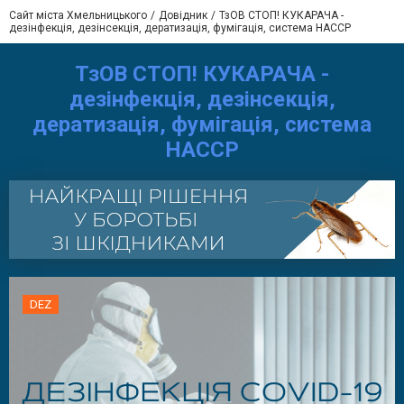
Сайт міста Хмельницького
Довідник
ТзОВ СТОП! КУКАРАЧА -
дезінфекція, дезінсекція, дератизація, фумігація, система HACCP
ТзОВ СТОП! КУКАРАЧА -
дезінфекція, дезінсекція,
дератизація, фумігація, система
HACCP
DEZ