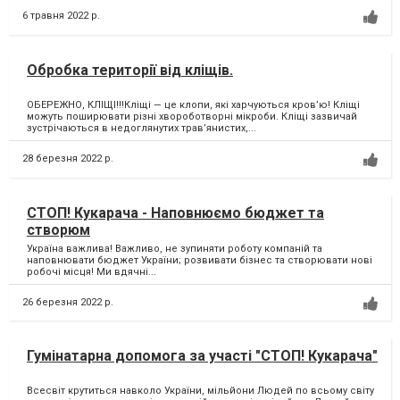
6 травня 2022 р.
Обробка території від кліщів.
ОБЕРЕЖНО, КЛІЩІ!!!Кліщі — це клопи, які харчуються кров’ю! Кліщі
можуть поширювати різні хвороботворні мікроби. Кліщі зазвичай
зустрічаються в недоглянутих трав’янистих,...
28 березня 2022 р.
СТОП! Кукарача - Наповнюємо бюджет та
створюм
Україна важлива! Важливо, не зупиняти роботу компаній та
наповнювати бюджет України; розвивати бізнес та створювати нові
робочі місця! Ми вдячні...
26 березня 2022 р.
Гумінатарна допомога за участі "СТОП! Кукарача"
Всесвіт крутиться навколо України, мільйони Людей по всьому світу